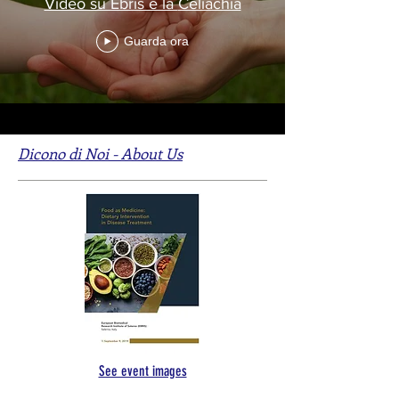
Video su Ebris e la Celiachia
Guarda ora
Dicono di Noi - About Us
See event images